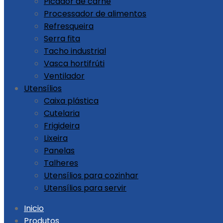
Picador de carne
Processador de alimentos
Refresqueira
Serra fita
Tacho industrial
Vasca hortifrúti
Ventilador
Utensílios
Caixa plástica
Cutelaria
Frigideira
Lixeira
Panelas
Talheres
Utensílios para cozinhar
Utensílios para servir
Skip
Inicio
to
Produtos