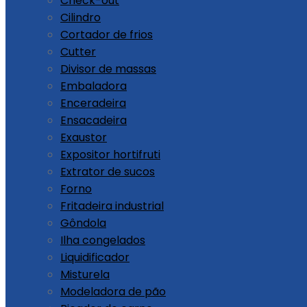
Check-out
Cilindro
Cortador de frios
Cutter
Divisor de massas
Embaladora
Enceradeira
Ensacadeira
Exaustor
Expositor hortifruti
Extrator de sucos
Forno
Fritadeira industrial
Gôndola
Ilha congelados
Liquidificador
Misturela
Modeladora de pão