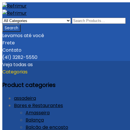
Levamos até você
Frete
Contato
(41) 3282-5550
Veja todas as
Categorias
Product categories
assadeira
Bares e Restaurantes
Amasseira
Balança
Balcão de encosto