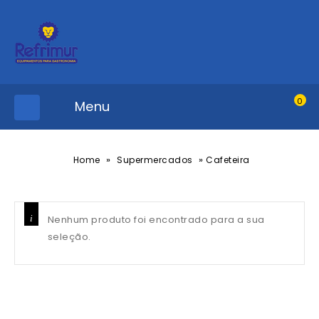
0
Menu
»
»
Home
Supermercados
Cafeteira
Nenhum produto foi encontrado para a sua
seleção.