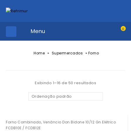
0
Menu
»
»
Home
Supermercados
Forno
Exibindo 1–16 de 50 resultados
Ordenação padrão
Forno Combinado, Venâncio Don Bidone 10/12 Gn Elétrico
FCDB10E / FCDB12E