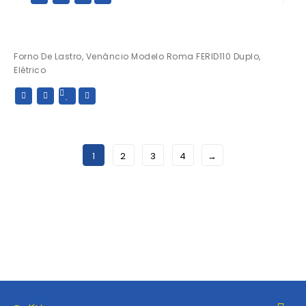
Forno De Lastro, Venâncio Modelo Roma FERID110 Duplo,
Elétrico
1
2
3
4
→