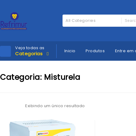
All Categories
Veja todas as
Inicio
Produtos
Entre em 
Categorias
Categoria:
Misturela
Exibindo um único resultado