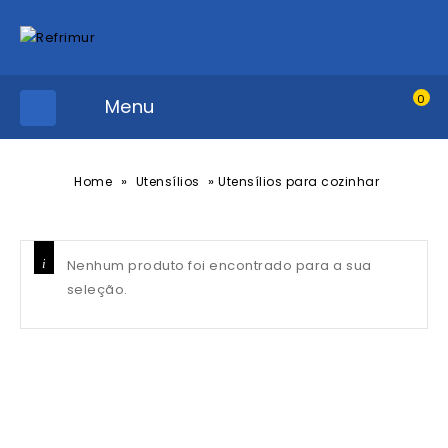
0
Menu
»
»
Home
Utensílios
Utensílios para cozinhar
Nenhum produto foi encontrado para a sua
seleção.