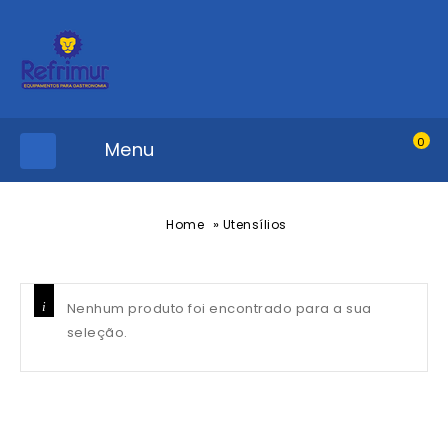
0
Menu
»
Home
Utensílios
Nenhum produto foi encontrado para a sua
seleção.