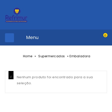
0
Menu
»
»
Home
Supermercados
Embaladora
Nenhum produto foi encontrado para a sua
seleção.