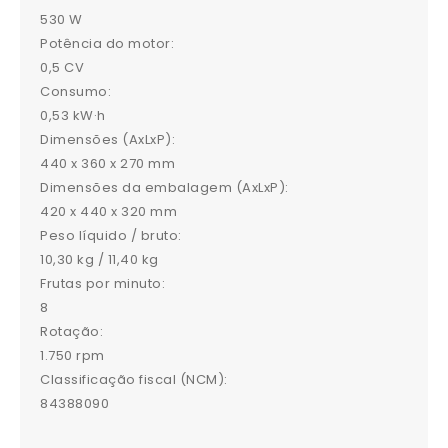
530 W
Potência do motor:
0,5 CV
Consumo:
0,53 kW·h
Dimensões (AxLxP):
440 x 360 x 270 mm
Dimensões da embalagem (AxLxP):
420 x 440 x 320 mm
Peso líquido / bruto:
10,30 kg / 11,40 kg
Frutas por minuto:
8
Rotação:
1.750 rpm
Classificação fiscal (NCM):
84388090