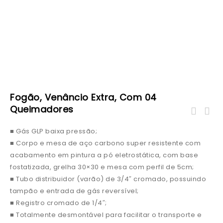
Fogão, Venâncio Extra, Com 04
Queimadores
Chapa bifeteira Progás PR - 1600 G.
■ Gás GLP baixa pressão;
R$2779,000 á vista no pix.
■ Corpo e mesa de aço carbono super resistente com
acabamento em pintura a pó eletrostática, com base
fostatizada, grelha 30×30 e mesa com perfil de 5cm;
■ Tubo distribuidor (varão) de 3/4″ cromado, possuindo
tampão e entrada de gás reversível;
■ Registro cromado de 1/4″;
■ Totalmente desmontável para facilitar o transporte e