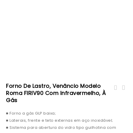
Forno De Lastro, Venâncio Modelo
Forno de Lastro, Venâncio modelo Roma
Roma FIRIV90 Com Infravermelho, À
Forno de Lastro, Venâncio modelo Roma
FIRIV80 com Infravermelho, à gás
Gás
FIRIV110 com Infravermelho, à gás
■ Forno a gás GLP baixa;
■ Laterais, frente e teto externas em aço inoxidável;
■ Sistema para abertura do vidro tipo guilhotina com