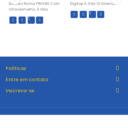
Modelo Roma FIRIV80 Com
Digitop A Gás 10 Esteiras
Infravermelho, À Gás
Políticas
Entre em contato
Inscreva-se
Inicio
Produtos
Entre em contato
Favoritos