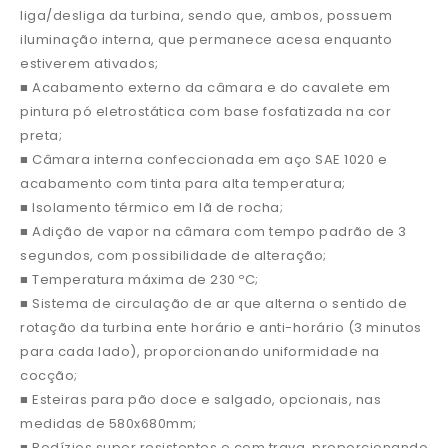
liga/desliga da turbina, sendo que, ambos, possuem
iluminação interna, que permanece acesa enquanto
estiverem ativados;
■ Acabamento externo da câmara e do cavalete em
pintura pó eletrostática com base fosfatizada na cor
preta;
■ Câmara interna confeccionada em aço SAE 1020 e
acabamento com tinta para alta temperatura;
■ Isolamento térmico em lã de rocha;
■ Adição de vapor na câmara com tempo padrão de 3
segundos, com possibilidade de alteração;
■ Temperatura máxima de 230 ºC;
■ Sistema de circulação de ar que alterna o sentido de
rotação da turbina ente horário e anti-horário (3 minutos
para cada lado), proporcionando uniformidade na
cocção;
■ Esteiras para pão doce e salgado, opcionais, nas
medidas de 580x680mm;
■ Rodízios super resistentes e com trava, proporcionando