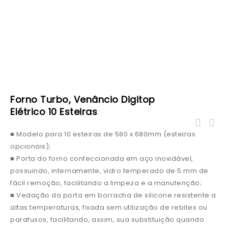
Forno Turbo, Venâncio Digitop
Elétrico 10 Esteiras
Forno Turbo, Venâncio Digitop A Gás 10
■ Modelo para 10 esteiras de 580 x 680mm (esteiras
Forno Turbo, Venâncio Digitop Elétrico 08
Esteiras
opcionais);
Esteiras
■ Porta do forno confeccionada em aço inoxidável,
possuindo, internamente, vidro temperado de 5 mm de
fácil remoção, facilitando a limpeza e a manutenção;
■ Vedação da porta em borracha de silicone resistente a
altas temperaturas, fixada sem utilização de rebites ou
parafusos, facilitando, assim, sua substituição quando