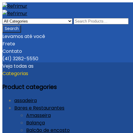
Levamos até você
Frete
Contato
(41) 3282-5550
Veja todas as
Categorias
Product categories
assadeira
Bares e Restaurantes
Amasseira
Balança
Balcão de encosto