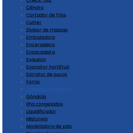
Check-out
Cilindro
Cortador de frios
Cutter
Divisor de massas
Embaladora
Enceradeira
Ensacadeira
Exaustor
Expositor hortifruti
Extrator de sucos
Forno
Fritadeira industrial
Gôndola
Ilha congelados
Liquidificador
Misturela
Modeladora de pão