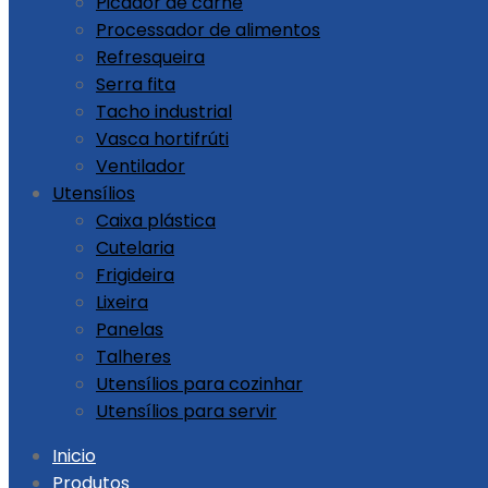
Picador de carne
Processador de alimentos
Refresqueira
Serra fita
Tacho industrial
Vasca hortifrúti
Ventilador
Utensílios
Caixa plástica
Cutelaria
Frigideira
Lixeira
Panelas
Talheres
Utensílios para cozinhar
Utensílios para servir
Skip
Inicio
to
Produtos