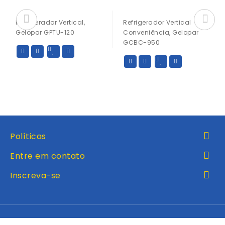
Refrigerador Vertical,
Refrigerador Vertical
Gelopar GPTU-120
Conveniência, Gelopar
GCBC-950
Políticas
Entre em contato
Inscreva-se
Inicio
Produtos
Entre em contato
Favoritos