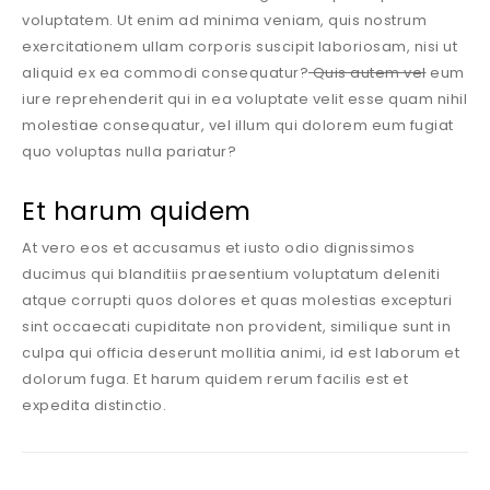
voluptatem. Ut enim ad minima veniam, quis nostrum
exercitationem ullam corporis suscipit laboriosam, nisi ut
aliquid ex ea commodi consequatur?
Quis autem vel
eum
iure reprehenderit qui in ea voluptate velit esse quam nihil
molestiae consequatur, vel illum qui dolorem eum fugiat
quo voluptas nulla pariatur?
Et harum quidem
At vero eos et accusamus et iusto odio dignissimos
ducimus qui blanditiis praesentium voluptatum deleniti
atque corrupti quos dolores et quas molestias excepturi
sint occaecati cupiditate non provident, similique sunt in
culpa qui officia deserunt mollitia animi, id est laborum et
dolorum fuga. Et harum quidem rerum facilis est et
expedita distinctio.