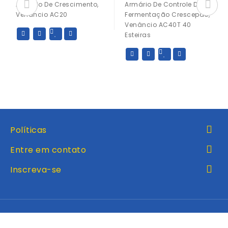
Armário De Crescimento,
Armário De Controle De
Venâncio AC20
Fermentação Crescepão,
Venâncio AC40T 40
Esteiras
Políticas
Entre em contato
Inscreva-se
Inicio
Produtos
Entre em contato
Favoritos