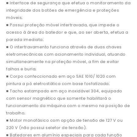
■ Interface de segurança que efetua o monitoramento da
integridade dos botões de emergência e proteções
móveis;
■ Possui proteção móvel intertravada, que impede o
acesso à área do batedor e que, ao ser aberta, efetua a
parada imediata;
■ O intertravamento funciona através de duas chaves
eletromecânicas com acionamento individual, atuando
simultaneamente na proteção móvel, a fim de evitar
falhas e burla;
■ Corpo confeccionado em aço SAE 1010/ 1020 com
pintura a pó eletrostática com base fosfatizada;
■ Tacho estampado em aço inoxidável 304, equipado
com sensor magnético que somente habilitará o
funcionamento da máquina com o mesmo na posição de
trabalho;
■ Motor monofásico com opção de tensão de 127 V ou
220 V (não possui seletor de tensão);
■ Batedores em alumínio especiais para cada função