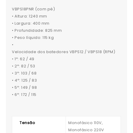
VBPS18PNR (com pé)
• Altura: 1240 mm
• Largura: 400 mm
• Profundidade: 825 mm
• Peso líquido: 115 kg
•
Velocidade dos batedores VBPS12 / VBPS18 (RPM)
• 1ª: 62 / 49
• 2ª: 82 / 53
• 3ª: 103 / 68
• 4ª: 125 / 83
• 5ª: 149 / 98
• 6ª: 172 / 115
Tensão
Monofásico 110V,
Monofásico 220V