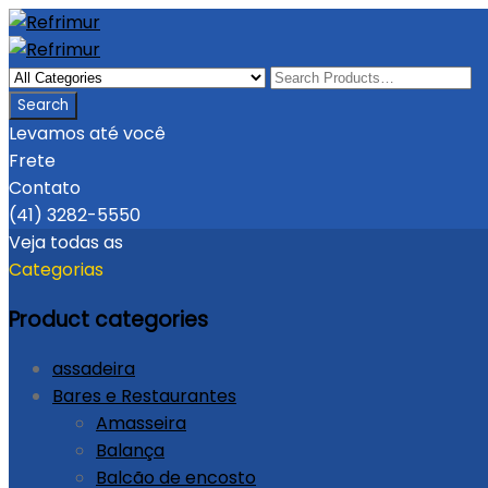
Levamos até você
Frete
Contato
(41) 3282-5550
Veja todas as
Categorias
Product categories
assadeira
Bares e Restaurantes
Amasseira
Balança
Balcão de encosto