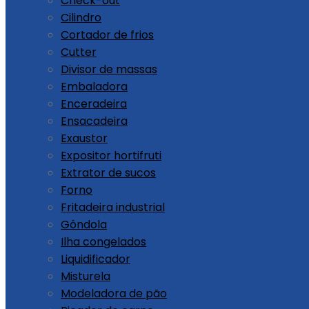
Check-out
Cilindro
Cortador de frios
Cutter
Divisor de massas
Embaladora
Enceradeira
Ensacadeira
Exaustor
Expositor hortifruti
Extrator de sucos
Forno
Fritadeira industrial
Gôndola
Ilha congelados
Liquidificador
Misturela
Modeladora de pão