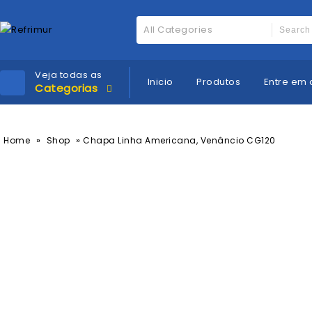
All Categories
Veja todas as
Inicio
Produtos
Entre em 
Categorias
»
»
Home
Shop
Chapa Linha Americana, Venâncio CG120