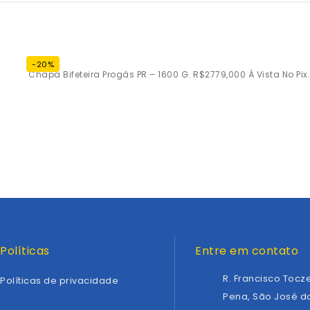
-20%
Chapa Bifeteira Progás PR – 1600 G. R$2779,000 Á Vista No Pix.
Políticas
Entre em contato
R. Francisco Tocze
Políticas de privacidade
Pena, São José do