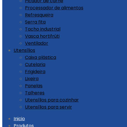
Picador de carne
Processador de alimentos
Refresqueira
Serra fita
Tacho industrial
Vasca hortifrúti
Ventilador
Utensílios
Caixa plástica
Cutelaria
Frigideira
Lixeira
Panelas
Talheres
Utensílios para cozinhar
Utensílios para servir
Skip
Inicio
to
Produtos