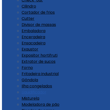
Check-out
Cilindro
Cortador de frios
Cutter
Divisor de massas
Embaladora
Enceradeira
Ensacadeira
Exaustor
Expositor hortifruti
Extrator de sucos
Forno
Fritadeira industrial
Gôndola
Ilha congelados
Liquidificador
Misturela
Modeladora de pão