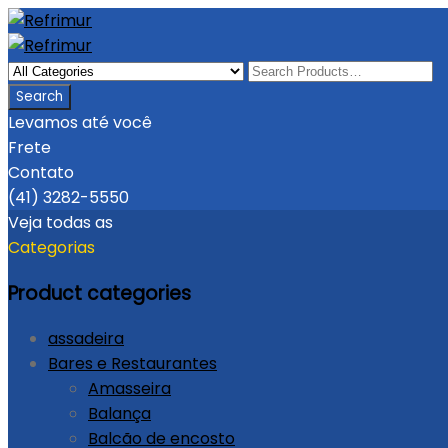
Levamos até você
Frete
Contato
(41) 3282-5550
Veja todas as
Categorias
Product categories
assadeira
Bares e Restaurantes
Amasseira
Balança
Balcão de encosto